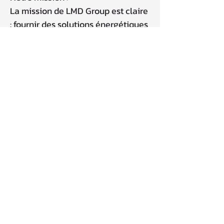
La mission de LMD Group est claire
: fournir des solutions énergétiques
durables et efficaces qui non
seulement réduisent les coûts,
mais améliorent également la
qualité de vie de nos clients. Nous
voulons être un partenaire fiable
pour ceux qui souhaitent réduire
l'impact environnemental de leurs
maisons et de leurs activités
commerciales, grâce à des
technologies de pointe et un
service professionnel et attentif.
Ce que disent nos clients :
Au fil des années, nous avons reçu
de nombreux retours positifs de la